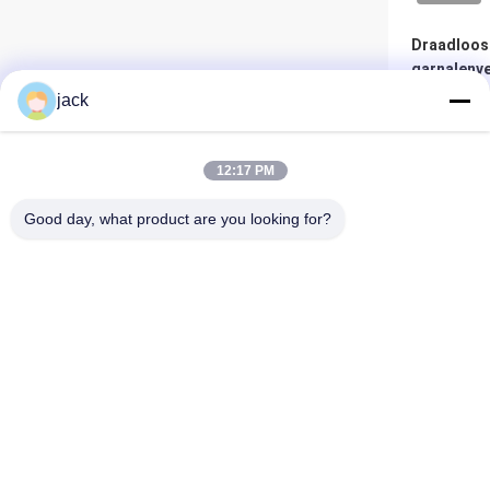
Draadloos
garnalenv
jack
Bes
12:17 PM
Good day, what product are you looking for?
Foshan Zolim Technology Co., Ltd.
VIDEO
+8618823255551
jack@zolimmachinery.com
380V 50Hz
garnalenv