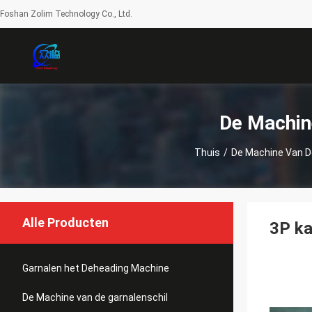
Foshan Zolim Technology Co., Ltd.
De Machin
Thuis
/
De Machine Van D
Alle Producten
3P ka
Garnalen het Deheading Machine
De Machine van de garnalenschil