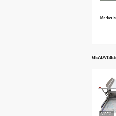
Markerin
GEADVISE
VIDEO