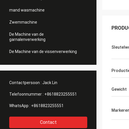
mand wasmachine
Zwemmachine
PRODU
De Machine van de
garnalenverwerking
Sleutelw
De Machine van de vissenverwerking
Producti
Contactpersoon :
Jack Lin
Gewicht
Telefoonnummer :
+8618823255551
WhatsApp :
+8618823255551
Markere
Contact