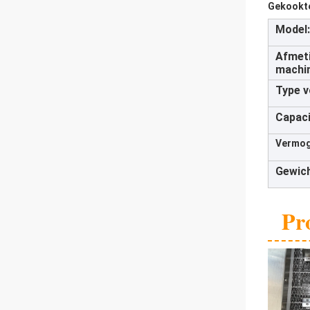
Gekookte
Model:
Afmeti
machi
Type v
Capaci
Vermog
Gewich
Pr