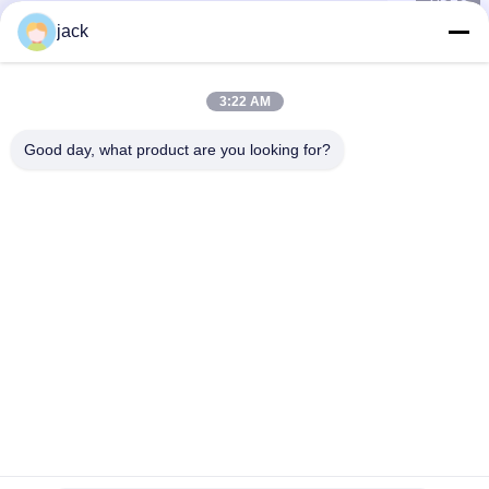
jack
3:22 AM
Good day, what product are you looking for?
Foshan Zolim Technology Co., Ltd.
+8618823255551
jack@zolimmachinery.com