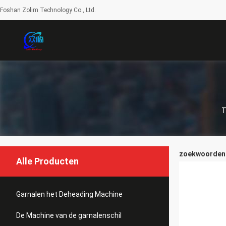
Foshan Zolim Technology Co., Ltd.
T
zoekwoorden [
Alle Producten
Garnalen het Deheading Machine
De Machine van de garnalenschil